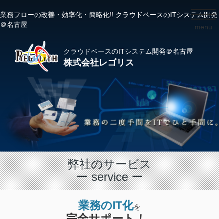
業務フローの改善・効率化・簡略化!! クラウドベースのITシステム開発
toggl
＠名古屋
menu
navig
クラウドベースのITシステム開発＠名古屋
株式会社レゴリス
弊社のサービス
ー service ー
業務のIT化
を
完全サポート！