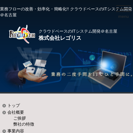
業務フローの改善・効率化・簡略化!! クラウドベースのITシステム開発
toggl
＠名古屋
menu
navig
クラウドベースのITシステム開発＠名古屋
株式会社レゴリス
トップ
会社概要
ご挨拶
弊社の特徴
事業内容